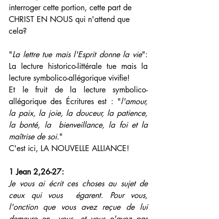
interroger cette portion, cette part de 
CHRIST EN NOUS qui n'attend que  
cela?
"
La lettre tue mais l'Esprit donne la vie
": 
La lecture historico-littérale tue mais la 
lecture symbolico-allégorique vivifie!
Et le fruit de la lecture symbolico-
allégorique des Écritures est : "
l'amour, 
la paix, la joie, la douceur, la patience, 
la bonté, la  bienveillance, la foi et la 
maîtrise de soi.
"
C'est ici, LA NOUVELLE ALLIANCE!
1 Jean 2,26-27: 
Je vous ai écrit ces choses au sujet de 
ceux qui vous  égarent. Pour vous, 
l'onction que vous avez reçue de lui 
demeure en  vous, et vous n'avez pas 