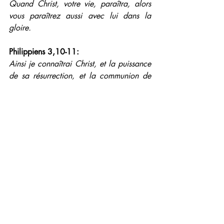
Quand Christ, votre vie, paraîtra, alors 
vous paraîtrez aussi avec lui dans la 
gloire.
Philippiens 3,10-11: 
Ainsi je connaîtrai Christ, et la puissance 
de sa résurrection, et la communion de 
ses souffrances, en devenant conforme à 
lui dans sa mort, pour parvenir, si je puis, 
à la résurrection d'entre  les morts.
Philippiens 3,14-16: 
Je cours vers le but, pour remporter le 
prix de la vocation céleste de Dieu en 
Jésus-Christ. Nous tous donc qui sommes 
des hommes matures, ayons cette même 
pensée; et si vous êtes en quelque point 
d'un autre avis, Dieu vous éclairera aussi 
là-dessus. Seulement, au point où  nous 