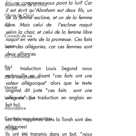
loi, ne comprenez-vous point la loi? Car 
Souffrances de la croix
il est écrit qu'Abraham eut deux fils, un 
Gloire de Christ
de la femme esclave, et un de la femme 
libre. Mais celui de  l'esclave naquit 
Foi
selon la chair, et celui de la femme libre 
Conseils de vie
naquit en vertu de la promesse. Ces faits 
Justice
sont des allégories; car ces femmes sont  
deux alliances.
Foi chrétienne
Paul
La  traduction Louis Segond nous 
embrouille en disant "
ces faits ont une 
Clé d'interprétation
valeur allégorique
" alors que le texte 
Identité
original dit juste "
ces faits  sont une 
allégorie
" (La traduction en anglais en 
Lecture des cieux
fait foi).
Abondance
Connaissance des nations
Les faits rapportés dans la Torah sont des 
allégories!
Couple
Ils ont été transmis dans un but: "
nous 