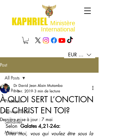
KAPHRIEL
Ministère
International
EUR (€)
Post
All Posts
Dr David Jean Alain Mutamba
All Posts
1 avr. 2019
3 min de lecture
À QUOI SERT L’ONCTION
Promesse
DE CHRIST EN TOI?
Persévérance
Dernière mise à jour :
7 mai
Semailles
Selon  
Galates 4,21-24a: 
Moissons
Dites moi, vous qui voulez être sous la 