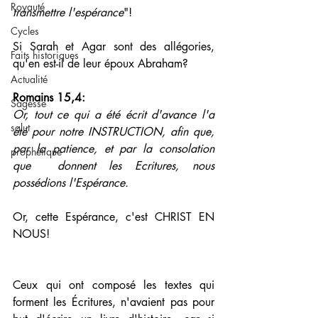
Royauté
transmettre l'espérance
"!
Cycles
Si Sarah et Agar sont des allégories, 
Faits historiques
qu'en est-il de leur époux Abraham?
Actualité
Romains 15,4: 
Sagesse
Or, tout ce qui a été écrit d'avance l'a 
salut
été pour notre INSTRUCTION, afin que, 
par la patience, et par la consolation 
prophétique
que  donnent les Ecritures, nous 
possédions l'Espérance.
Or, cette Espérance, c'est CHRIST EN 
NOUS! 
Ceux qui ont composé les textes qui 
forment les Écritures, n'avaient pas pour 