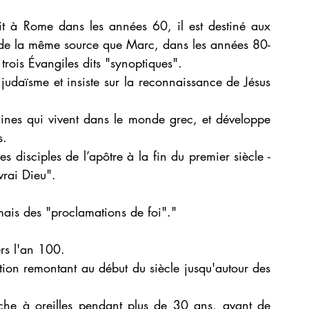
it à Rome dans les années 60, il est destiné aux 
nt de la même source que Marc, dans les années 80-
trois Évangiles dits "synoptiques". 
judaïsme et insiste sur la reconnaissance de Jésus 
gines qui vivent dans le monde grec, et développe 
s. 
es disciples de l’apôtre à la fin du premier siècle - 
vrai Dieu". 
mais des "proclamations de foi"."
rs l'an 100.
ition remontant au début du siècle jusqu'autour des 
uche à oreilles pendant plus de 30 ans, avant de 