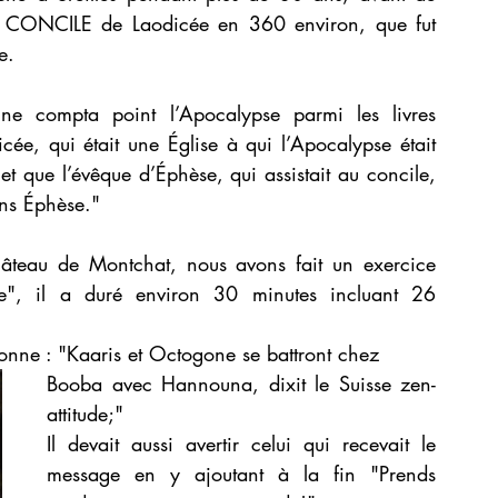
au CONCILE de Laodicée en 360 environ, que fut 
e.
e compta point l’Apocalypse parmi les livres 
cée, qui était une Église à qui l’Apocalypse était 
 et que l’évêque d’Éphèse, qui assistait au concile, 
ans Éphèse."
teau de Montchat, nous avons fait un exercice 
", il a duré environ 30 minutes incluant 26 
sonne : "Kaaris et Octogone se battront chez 
Booba avec Hannouna, dixit le Suisse zen-
attitude;"
Il devait aussi avertir celui qui recevait le 
message en y ajoutant à la fin "Prends 