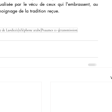
ualisée par le vécu de ceux qui l'embrassent, au 
émoignage de la tradition reçue. 
e de Laodicée
téléphone arabe
Psaumes 11-3
transmission
V