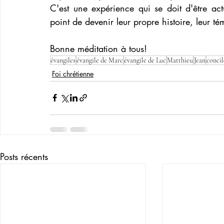
C'est une expérience qui se doit d'être act
point de devenir leur propre histoire, leur t
Bonne méditation à tous! 
évangiles
évangile de Marc
évangile de Luc
Matthieu
Jean
concil
Foi chrétienne
Posts récents