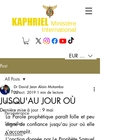
KAPHRIEL
Ministère
International
EUR (€)
Post
All Posts
Dr David Jean Alain Mutamba
All Posts
22 oct. 2019
1 min de lecture
JUSQU'AU JOUR OÙ
Promesse
Dernière mise à jour :
9 mai
Persévérance
La Parole prophétique paraît folle et peu 
Semailles
digne de confiance jusqu'au jour où elle 
s'accomplit.
Moissons
L'onction donnée par Le Prophète Samuel 