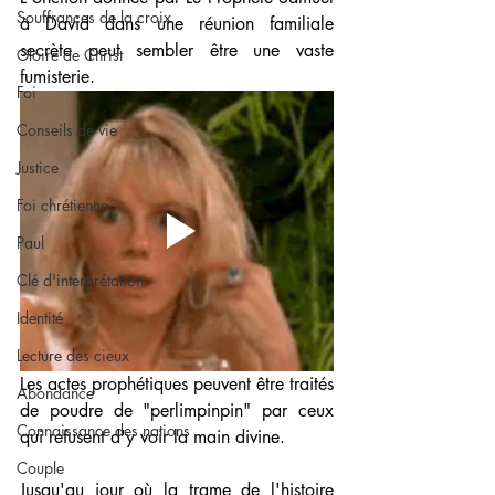
Souffrances de la croix
à David dans une réunion familiale 
secrète peut sembler être une vaste 
Gloire de Christ
fumisterie.
Foi
Conseils de vie
Justice
Foi chrétienne
Paul
Clé d'interprétation
Identité
Lecture des cieux
Les actes prophétiques peuvent être traités 
Abondance
de poudre de "perlimpinpin" par ceux 
Connaissance des nations
qui refusent d'y voir la main divine.
Couple
Jusqu'au jour où la trame de l'histoire 