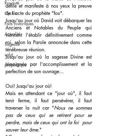
Royauté
défile et manifeste à nos yeux la preuve 
de l'acte du prophète "fou".
Cycles
Jusqu'au jour où David voit débarquer les 
Faits historiques
Anciens et Notables du Peuple qui 
Actualité
viennent l'établir définitivement comme 
roi, selon la Parole annoncée dans cette 
Sagesse
ténébreuse réunion.
salut
Jusqu'au jour où la sagesse Divine est 
témoignée par l'accomplissement et la 
prophétique
perfection de son ouvrage...
Oui! Jusqu'au jour où! 
Mais en attendant ce "jour où", il faut 
tenir ferme, il faut persévérer, il faut 
traverser la nuit car "
Nous ne sommes 
pas de ceux qui se retirent pour se 
perdre, mais de ceux qui ont la foi  pour 
sauver leur âme.
"