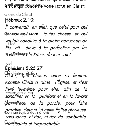
Souffrances de la croix
en ce qui concerne votre statut en Christ:
Gloire de Christ
Hébreux 2,10: 
Foi
Il convenait, en effet, que celui pour qui 
et par qui sont  toutes choses, et qui 
Conseils de vie
voulait conduire à la gloire beaucoup de 
Justice
fils, ait  élevé à la perfection par les 
Foi chrétienne
souffrances le Prince de leur salut.
Paul
Éphésiens 5,25-27: 
Clé d'interprétation
Maris, que chacun aime sa femme, 
comme Christ a aimé  l’Église, et s'est 
Identité
livré lui-même pour elle, afin de la 
Lecture des cieux
sanctifier en la  purifiant et en la lavant 
Abondance
par l'eau de la parole, pour faire 
paraître  devant lui cette Église glorieuse, 
Connaissance des nations
sans tache, ni ride, ni rien de  semblable, 
Couple
mais sainte et irréprochable.