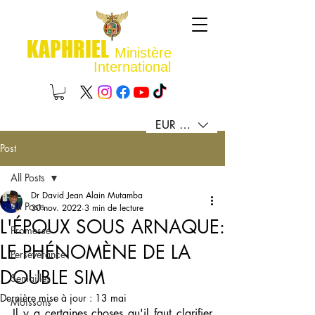
KAPHRIEL
Ministère
International
EUR (€)
Post
All Posts
Dr David Jean Alain Mutamba
All Posts
30 nov. 2022
3 min de lecture
L'ÉPOUX SOUS ARNAQUE:
Promesse
LE PHÉNOMÈNE DE LA
Persévérance
DOUBLE SIM
Semailles
Dernière mise à jour :
13 mai
Moissons
Il y a certaines choses qu'il faut clarifier 