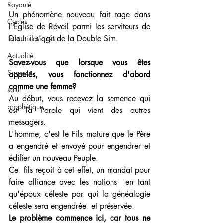
Royauté
Un phénomène nouveau fait rage dans 
Cycles
l'Église de Réveil parmi les serviteurs de 
Dieu: il s'agit de la Double Sim.
Faits historiques
Actualité
Savez-vous que lorsque vous êtes 
Sagesse
appelés, vous fonctionnez d'abord 
comme une femme?
salut
Au début, vous recevez la semence qui 
prophétique
est la Parole qui vient des autres 
messagers.
L'homme, c'est le Fils mature que le Père 
a engendré et envoyé pour engendrer et 
édifier un nouveau Peuple.
Ce  fils reçoit à cet effet, un mandat pour 
faire alliance avec les nations  en tant 
qu'époux céleste par qui la généalogie 
céleste sera engendrée  et préservée. 
Le problème commence ici, car tous ne 