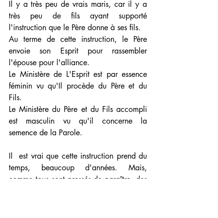
Il y a très peu de vrais maris, car il y a 
très peu de fils ayant supporté 
l'instruction que le Père donne à ses fils.
Au terme de cette instruction, le Père 
envoie son Esprit pour rassembler 
l'épouse pour l'alliance.
Le Ministère de L'Esprit est par essence 
féminin vu qu'Il procède du Père et du 
Fils.
Le Ministère du Père et du Fils accompli 
est masculin vu qu'il concerne la 
semence de la Parole.
Il  est vrai que cette instruction prend du 
temps, beaucoup d'années. Mais, 
comme tous sont pressés de paraître, des 
mésalliances sont mises en  place.
Sachez juste que le jour où votre "mari 
Onctionnel" tombera,  il vous emportera 