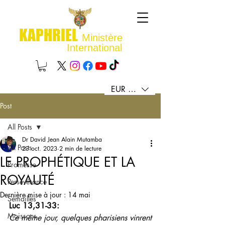
KAPHRIEL
Ministère
International
EUR (€)
Post
All Posts
Dr David Jean Alain Mutamba
All Posts
23 oct. 2023
2 min de lecture
LE PROPHÉTIQUE ET LA
Promesse
ROYAUTÉ
Persévérance
Dernière mise à jour :
14 mai
Semailles
Luc 13,31-33: 
Moissons
Ce même jour, quelques pharisiens vinrent 