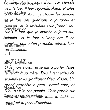
lui dire: Va-t'en, pars d'ici, car Hérode 
Souffrances de la croix
veut te tuer. Il leur répondit: Allez, et dites 
Gloire de Christ
à ce renard: Voici, je chasse les démons 
et je fais des guérisons aujourd'hui et 
Foi
demain, et le troisième jour j'aurai fini. 
Conseils de vie
Mais il faut que je marche aujourd'hui, 
Justice
demain, et le jour suivant; car il ne 
convient pas qu'un prophète périsse hors 
Foi chrétienne
de Jérusalem.
Paul
Luc 7,15-17: 
Clé d'interprétation
Et le mort s'assit, et se mit à parler. Jésus 
Identité
le rendit à sa mère. Tous furent saisis de 
crainte, et ils glorifiaient Dieu, disant: Un 
Lecture des cieux
grand prophète a paru  parmi nous, et 
Abondance
Dieu a visité son peuple. Cette parole sur 
Connaissance des nations
Jésus se répandit dans toute la Judée et 
dans tout le pays d'alentour.
Couple