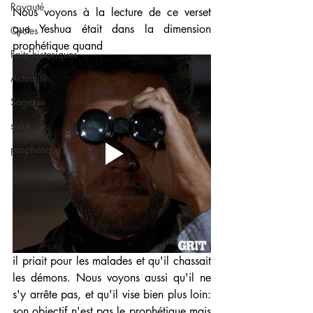
Royauté
Nous voyons à la lecture de ce verset 
que Yeshua était dans la dimension 
Cycles
prophétique quand 
Faits historiques
Actualité
Sagesse
salut
prophétique
il priait pour les malades et qu'il chassait 
les démons. Nous voyons aussi qu'il ne 
s'y arrête pas, et qu'il vise bien plus loin: 
son objectif n'est pas le prophétique mais 