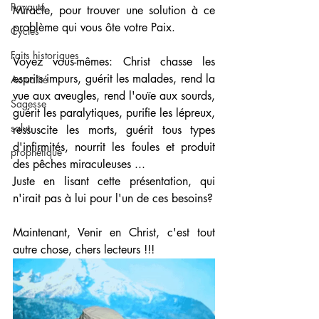
Royauté
Miracle, pour trouver une solution à ce 
problème qui vous ôte votre Paix.
Cycles
Faits historiques
Voyez vous-mêmes: Christ chasse les 
esprits impurs, guérit les malades, rend la 
Actualité
vue aux aveugles, rend l'ouïe aux sourds, 
Sagesse
guérit les paralytiques, purifie les lépreux, 
salut
ressuscite les morts, guérit tous types 
d'infirmités, nourrit les foules et produit 
prophétique
des pêches miraculeuses ...
Juste en lisant cette présentation, qui 
n'irait pas à lui pour l'un de ces besoins? 
Maintenant, Venir en Christ, c'est tout 
autre chose, chers lecteurs !!! 