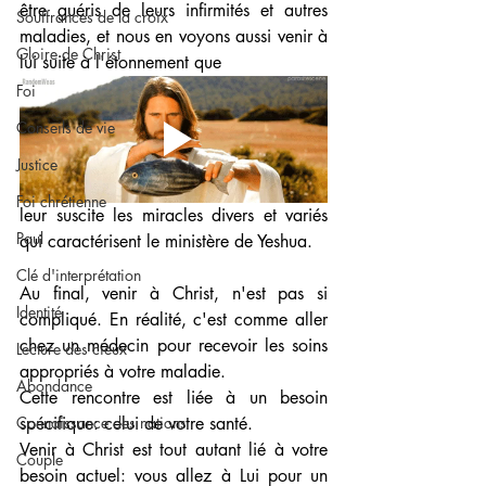
être guéris de leurs infirmités et autres 
Souffrances de la croix
maladies, et nous en voyons aussi venir à 
Gloire de Christ
lui suite à l'étonnement que
Foi
Conseils de vie
Justice
Foi chrétienne
leur suscite les miracles divers et variés 
Paul
qui caractérisent le ministère de Yeshua. 
Clé d'interprétation
Au final, venir à Christ, n'est pas si 
Identité
compliqué. En réalité, c'est comme aller 
chez un médecin pour recevoir les soins 
Lecture des cieux
appropriés à votre maladie.
Abondance
Cette rencontre est liée à un besoin 
spécifique: celui de votre santé. 
Connaissance des nations
Venir à Christ est tout autant lié à votre 
Couple
besoin actuel: vous allez à Lui pour un 