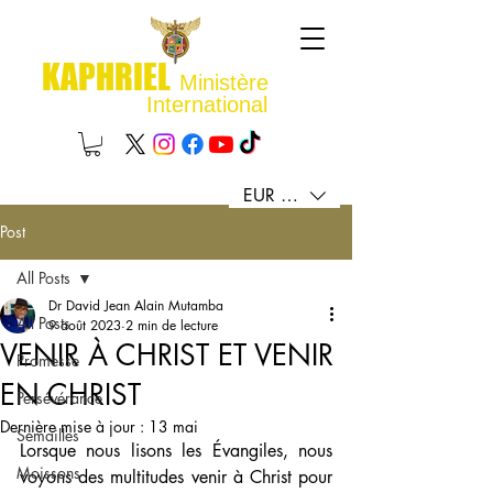
KAPHRIEL
Ministère
International
EUR (€)
Post
All Posts
Dr David Jean Alain Mutamba
All Posts
9 août 2023
2 min de lecture
VENIR À CHRIST ET VENIR
Promesse
EN CHRIST
Persévérance
Dernière mise à jour :
13 mai
Semailles
Lorsque nous lisons les Évangiles, nous 
Moissons
voyons des multitudes venir à Christ pour 