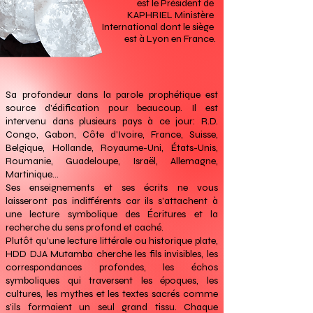
est le Président de 
KAPHRIEL Ministère 
International dont le siège 
est à Lyon en France.
Sa profondeur dans la parole prophétique est
source d'édification pour beaucoup. Il est
intervenu dans plusieurs pays à ce jour: R.D.
Congo, Gabon, Côte d'Ivoire, France, Suisse,
Belgique, Hollande, Royaume-Uni, États-Unis,
Roumanie, Guadeloupe, Israël, Allemagne,
Martinique...
Ses enseignements et ses écrits ne vous
laisseront pas indifférents car ils
s’attachent à
une lecture symbolique des Écritures et la
recherche du sens profond et caché.
Plutôt qu’une lecture littérale ou historique plate,
HDD DJA Mutamba cherche les fils invisibles, les
correspondances profondes, les échos
symboliques qui traversent les époques, les
cultures, les mythes et les textes sacrés comme
s’ils formaient un seul grand tissu. Chaque