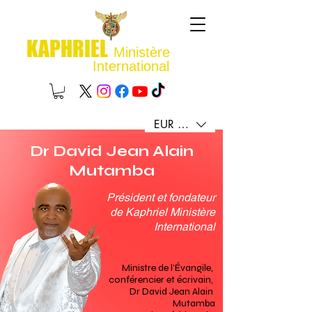
KAPHRIEL
Ministère
International
EUR (€)
Dr David Jean Alain
Mutamba
Président et fondateur
de Kaphriel Ministère
International
Ministre de l’Évangile, 
conférencier et écrivain, 
Dr David Jean Alain 
Mutamba
