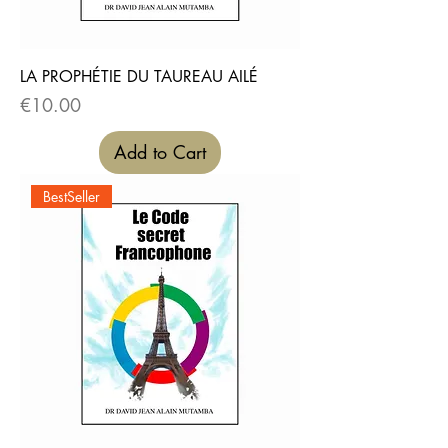
LA PROPHÉTIE DU TAUREAU AILÉ
Price
€10.00
Add to Cart
BestSeller