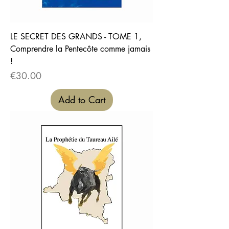
LE SECRET DES GRANDS - TOME 1,
Comprendre la Pentecôte comme jamais
!
Price
€30.00
Add to Cart