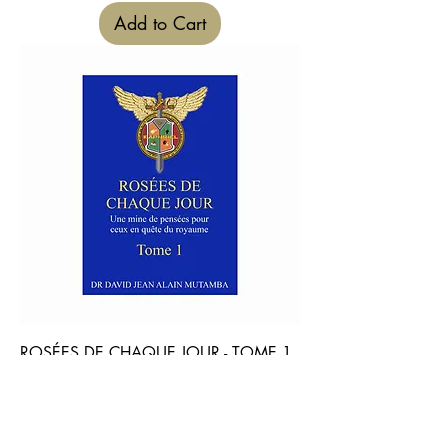
Add to Cart
ROSÉES DE CHAQUE JOUR - TOME 1
Price
€24.90
Add to Cart