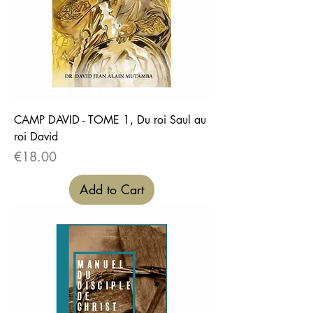
CAMP DAVID - TOME 1, Du roi Saul au
roi David
Price
€18.00
Add to Cart