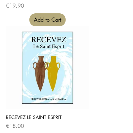
Price
€19.90
Add to Cart
RECEVEZ LE SAINT ESPRIT
Price
€18.00