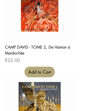
CAMP DAVID - TOME 2, De Haman à
Mardochée
Price
€22.00
Add to Cart