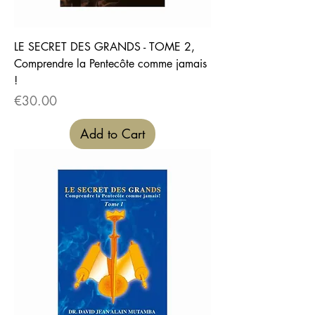
LE SECRET DES GRANDS - TOME 2,
Comprendre la Pentecôte comme jamais
!
Price
€30.00
Add to Cart