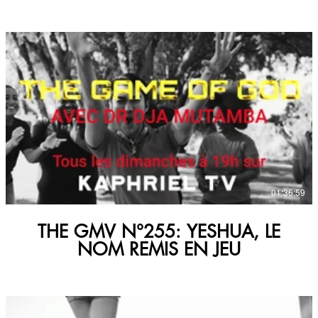
€
01:36:59
THE GMV N°255: YESHUA, LE
NOM REMIS EN JEU