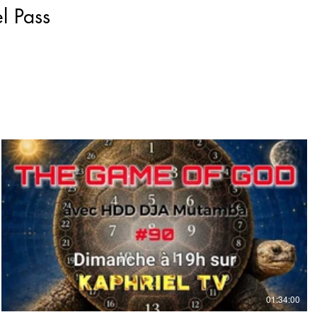
l Pass
€
01:34:00