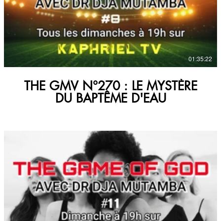
€
01:35:22
THE GMV N°270 : LE MYSTÈRE
DU BAPTÊME D'EAU
€