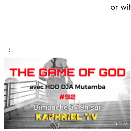
or wi
€
01:23:38