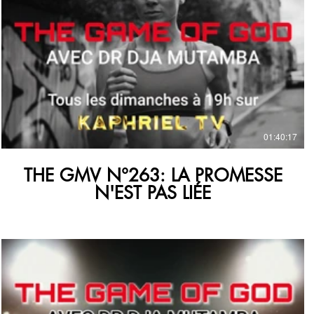
€
01:40:17
THE GMV N°263: LA PROMESSE
N'EST PAS LIÉE