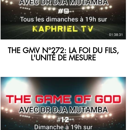
€
01:38:31
THE GMV N°272: LA FOI DU FILS,
L'UNITÉ DE MESURE
€