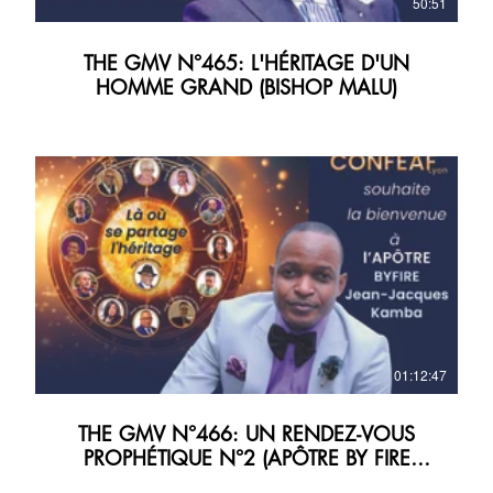
50:51
THE GMV N°465: L'HÉRITAGE D'UN
HOMME GRAND (BISHOP MALU)
01:12:47
THE GMV N°466: UN RENDEZ-VOUS
PROPHÉTIQUE N°2 (APÔTRE BY FIRE
KAMBA)