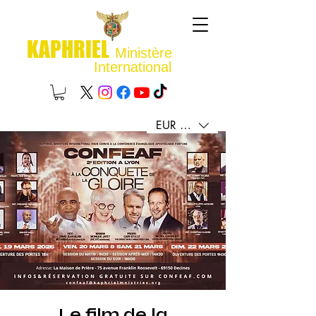
KAPHRIEL
Ministère
International
EUR (€)
Le film de la