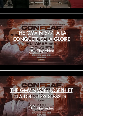
THE GMV N°577: À LA
CONQÛETE DE LA GLOIRE
Play Video
THE GMV N°558: JOSEPH ET
LA LOI DU PROCESSUS
Play Video