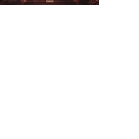
THE GMV N°559: PROPHÈTE
CARY STULTZ N°2
Play Video
Load More
Want to order by
phone?
Click here
Donate