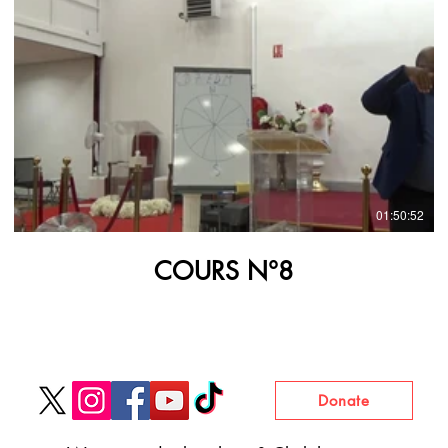
€
01:50:52
COURS N°8
Donate