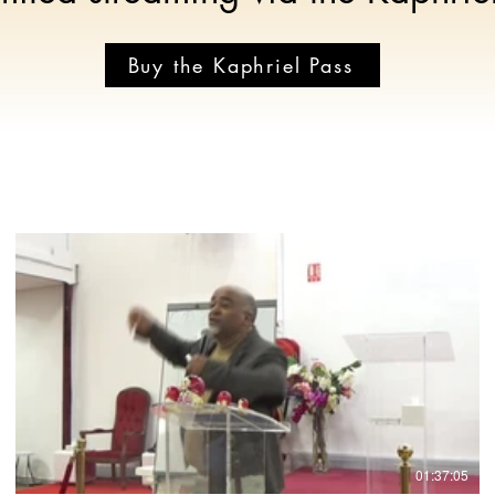
Buy the Kaphriel Pass
€
01:37:05