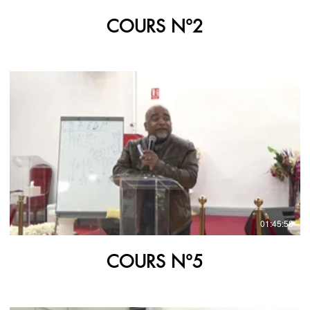
COURS N°2
€
01:45:58
COURS N°5