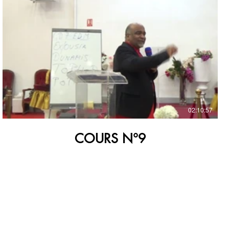
€
02:10:57
COURS N°9