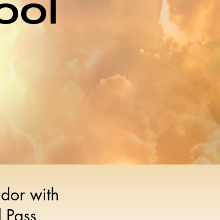
ool
dor with
l Pass