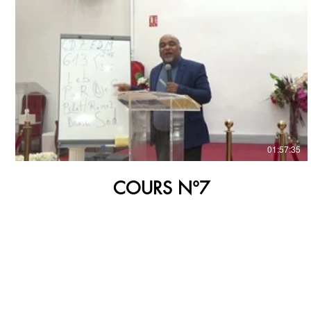
€
01:57:35
COURS N°7