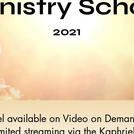
nistry Sch
2021
l available on Video on Deman
mited streaming via the Kaphrie