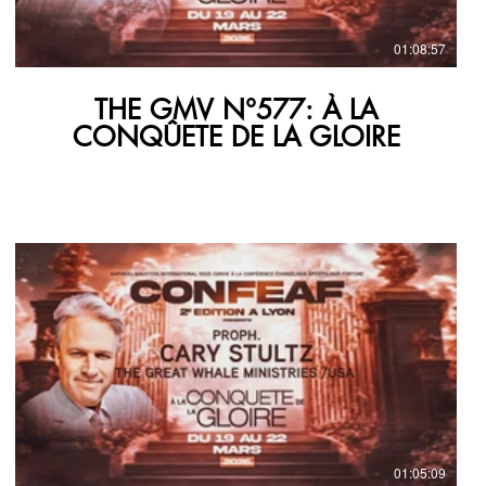
01:08:57
THE GMV N°577: À LA
CONQÛETE DE LA GLOIRE
01:05:09