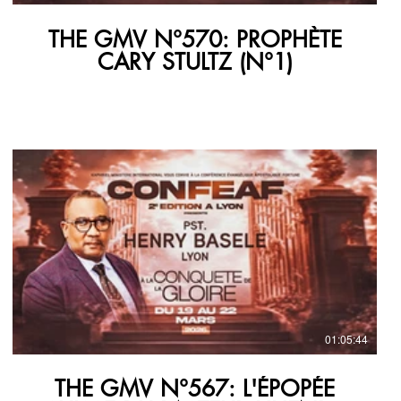
THE GMV N°570: PROPHÈTE
CARY STULTZ (N°1)
01:05:44
THE GMV N°567: L'ÉPOPÉE