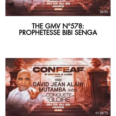
34:53
THE GMV N°578:
PROPHETESSE BIBI SENGA
01:28:13