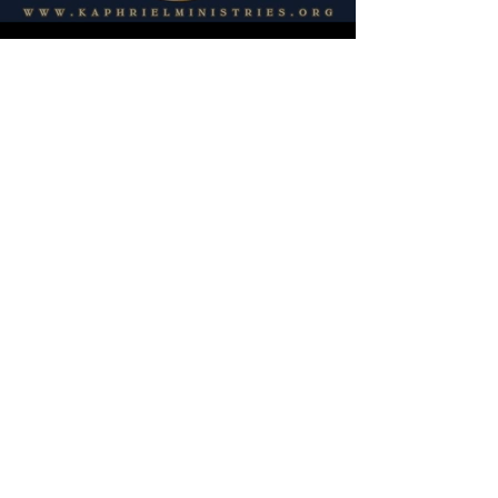
THE GMV N°547: LE DÉFI DE
SALOMON ET DE LA REINE DE
SABA
Trailer
From €5
€
Load More
Want to order by
phone?
Click here