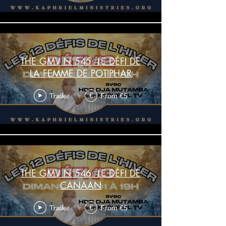
THE GMV N°545: LE DÉFI DE
LA FEMME DE POTIPHAR
Trailer
From €5
€
THE GMV N°546: LE DÉFI DE
CANAAN
Trailer
From €5
€