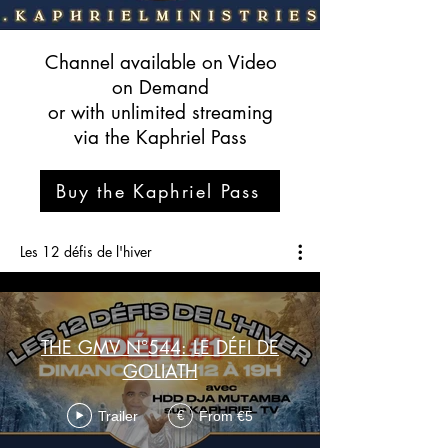
Channel available on Video
on Demand
or with unlimited streaming
via the Kaphriel Pass
Buy the Kaphriel Pass
Les 12 défis de l'hiver
THE GMV N°544: LE DÉFI DE
GOLIATH
Trailer
From €5
€