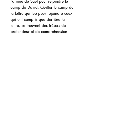
l’armée de Saul pour rejoindre le
camp de David. Quitter le camp de
la lettre qui tue pour rejoindre ceux
qui ont compris que derrière la
lettre, se trouvent des trésors de
profondeur et de compréhension
que nous ignorons encore
aujourd’hui.
Le but de Camp David est de
changer votre approche de
l’Écriture, et le but de ce premier
camp est de vous donner de
nouvelles armes de guerre.
ISBN 9782492406164
130 pages