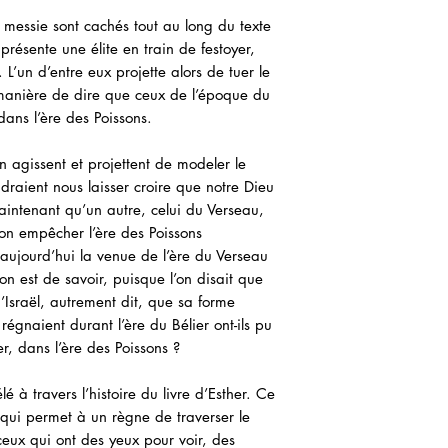
n messie sont cachés tout au long du texte
 présente une élite en train de festoyer,
L’un d’entre eux projette alors de tuer le
, manière de dire que ceux de l’époque du
 dans l’ère des Poissons.
 agissent et projettent de modeler le
raient nous laisser croire que notre Dieu
aintenant qu’un autre, celui du Verseau,
t-on empêcher l’ère des Poissons
aujourd’hui la venue de l’ère du Verseau
n est de savoir, puisque l’on disait que
d’Israël, autrement dit, que sa forme
égnaient durant l’ère du Bélier ont-ils pu
r, dans l’ère des Poissons ?
é à travers l’histoire du livre d’Esther. Ce
é qui permet à un règne de traverser le
ceux qui ont des yeux pour voir, des