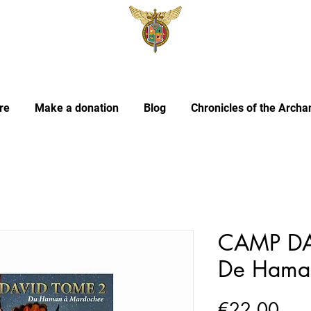
re
Make a donation
Blog
Chronicles of the Archa
CAMP DA
De Hama
Pric
€22.00