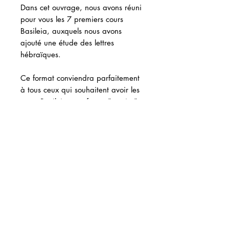
Dans cet ouvrage, nous avons réuni
pour vous les 7 premiers cours
Basileia, auxquels nous avons
ajouté une étude des lettres
hébraïques.
Ce format conviendra parfaitement
à tous ceux qui souhaitent avoir les
cours Basileia sous forme "papier".
ISBN 9782955429457
229 pages
Want to order by