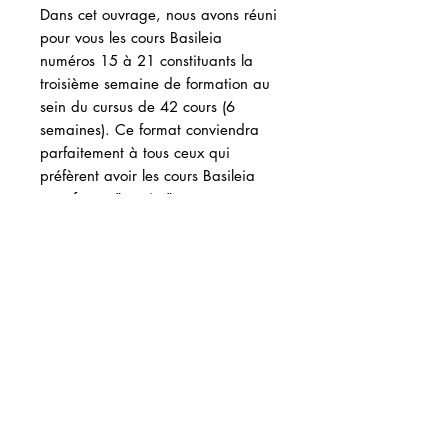
Dans cet ouvrage, nous avons réuni
pour vous les cours Basileia
numéros 15 à 21 constituants la
troisième semaine de formation au
sein du cursus de 42 cours (6
semaines). Ce format conviendra
parfaitement à tous ceux qui
préfèrent avoir les cours Basileia
sous forme "papier".
ISBN 9782492406072
332 pages
Want to order by