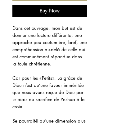
Buy Now
Dans cet ouvrage, mon but est de
donner une lecture différente, une
approche peu coutumière, bref, une
compréhension au-delà de celle qui
est communément répandue dans
la foule chrétienne.
Car pour les «Petits», La grâce de
Dieu n’est qu’une faveur imméritée
que nous avons reçue de Dieu par
le biais du sacrifice de Yeshua à la
croix.
Se pourrait-il qu’une dimension plus
haute de la grâce Divine nous
échappe? Le projet de ce livre est