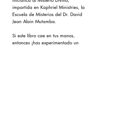
iniciática al Misterio Divino,
impartida en Kaphriel Ministries, la
Escuela de Misterios del Dr. David
Jean Alain Mutamba.
Si este libro cae en tus manos,
entonces ¡has experimentado un
arrebato! ¡Sí! Del que habla la
Biblia.
Has sido apartado para conocer a
tu Dios mediante la instrucción
reservada a los hijos, los maduros.
Want to order by
phone?
Click here
Donate