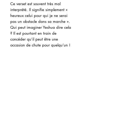
Ce verset est souvent très mal
interprété. Il signifie simplement «
heureux celui pour qui je ne serai
pas un obstacle dans sa marche ».
Qui peut imaginer Yeshua dire cela
? Il est pourtant en train de
concéder qu’il peut être une
occasion de chute pour quelqu’un !
En fait, il devient occasion de chute
quand il nous arrête dans notre
propre marche. D’ailleurs, il dit
aussi qu’il est le chemin, n’est-ce
pas ? Cela signifie donc que nous
devons aller quelque part, et que
sur ce chemin, il se peut qu’il
devienne un obstacle. Je vois d’ici
vos yeux écarquillés en lisant ces
mots. Et pourtant c’est bien vrai !