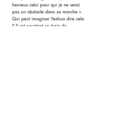
heureux celui pour qui je ne serai
pas un obstacle dans sa marche ».
Qui peut imaginer Yeshua dire cela
? Il est pourtant en train de
concéder qu’il peut être une
occasion de chute pour quelqu’un !
En fait, il devient occasion de chute
quand il nous arrête dans notre
propre marche. D’ailleurs, il dit
aussi qu’il est le chemin, n’est-ce
pas ? Cela signifie donc que nous
devons aller quelque part, et que
sur ce chemin, il se peut qu’il
devienne un obstacle. Je vois d’ici
vos yeux écarquillés en lisant ces
mots. Et pourtant c’est bien vrai !
Ce livre va vous introduire dans une
dimension au-delà de l'enfance