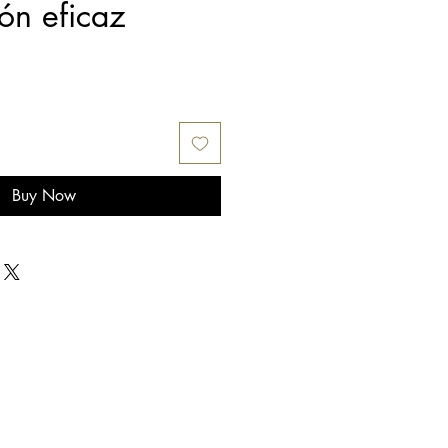
ón eficaz
e
Buy Now