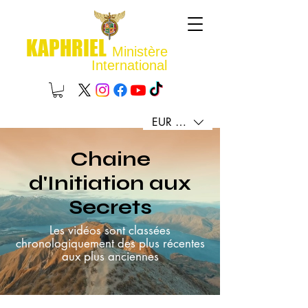
KAPHRIEL
Ministère
International
EUR (€)
Chaine
d'Initiation aux
Secrets
Les vidéos sont classées
chronologiquement des plus récentes
aux plus anciennes