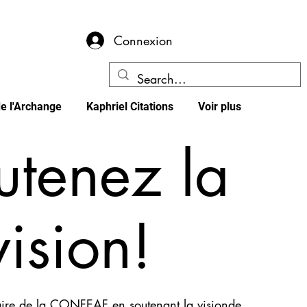
Connexion
e l'Archange
Kaphriel Citations
Voir plus
utenez la
vision!
ire de la CONFEAF en soutenant la visionde