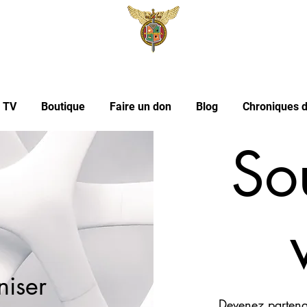
l TV
Boutique
Faire un don
Blog
Chroniques d
So
niser
Devenez partena