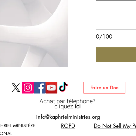
0/100
Faire un Don
Achat par téléphone?
cliquez
ici
info@kaphrielministries.org
RGPD
Do Not Sell My Pe
HRIEL MINISTÈRE
IONAL