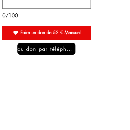
0/100
Faire un don de 52 € Mensuel
ou don par téléphone
Nous contacter
Prénom
*
Nom de famille
E-mail
*