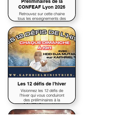
Préliminaires de la
CONFEAF Lyon 2026
Retrouvez sur cette chaine
tous les enseignements des
préliminaires de la CONFEAF
Lyon 2026. Les préliminaires
se sont déroulés lors du
solstice d'hiver 2025.
Les 12 défis de l'hiver
Visionnez les 12 défis de
l'hiver qui vous conduiront
des préliminaires à la
CONFEAF Lyon 2026.
Kaphriel Pass requis pour
visionner.