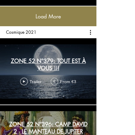
Load More
Cosmique 2021
ZONE 52 N°379: TOUT EST À
VOUS !!!
Trailer
From €3
€
ZONE 52 N°396: CAMP DAVID
2 - LE MANTEAU DE JUPITER