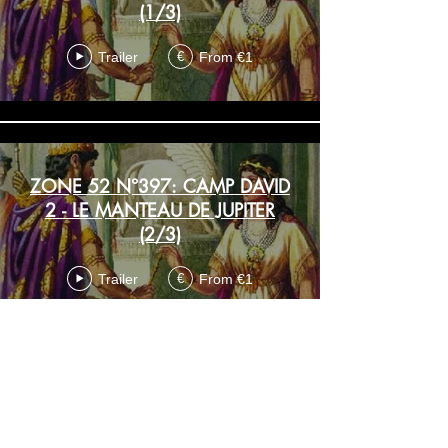
(1/3)
Trailer
From €1
€
ZONE 52 N°397: CAMP DAVID
2 - LE MANTEAU DE JUPITER
(2/3)
Trailer
From €1
€
ZONE 52 N°398: CAMP DAVID
2 - LE MANTEAU DE JUPITER