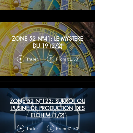
ZONE 52 N°41: LE MYSTERE
DU 19 (2/2)
Trailer
From €1.50
€
ZONE 52 N°123: SUKKOT OU
L'USINE DE PRODUCTION DES
ELOHIM (1/2)
Trailer
From €1.50
€