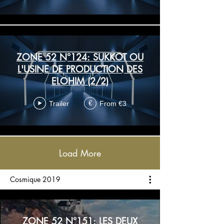
ZONE 52 N°124: SUKKOT OU
L'USINE DE PRODUCTION DES
ELOHIM (2/2)
Trailer
From €3
€
Load More
Cosmique 2019
ZONE 52 N°151: LES DEUX