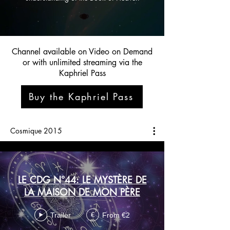
Channel available on Video on Demand
or with unlimited streaming via the
Kaphriel Pass
Buy the Kaphriel Pass
Cosmique 2015
LE CDG N°44: LE MYSTÈRE DE
LA MAISON DE MON PÈRE
Trailer
From €2
€