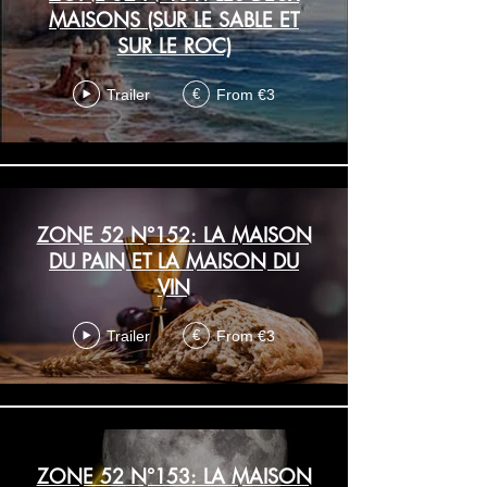
MAISONS (SUR LE SABLE ET
SUR LE ROC)
Trailer
From €3
€
ZONE 52 N°152: LA MAISON
DU PAIN ET LA MAISON DU
VIN
Trailer
From €3
€
ZONE 52 N°153: LA MAISON