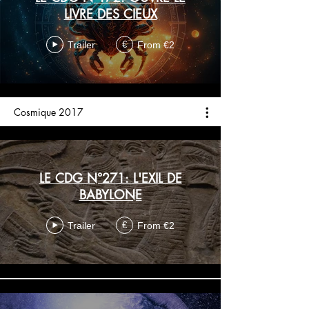
LIVRE DES CIEUX
Trailer
From €2
€
Cosmique 2017
LE CDG N°271: L'EXIL DE
BABYLONE
Trailer
From €2
€