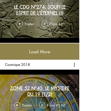
LE CDG N°274: SOUFFLE
ESPRIT DE L'ÉTERNEL !!!
Trailer
From €2
€
Load More
Cosmique 2018
ZONE 52 N°40: LE MYSTERE
DU 19 (1/2)
Trailer
From €1.50
€