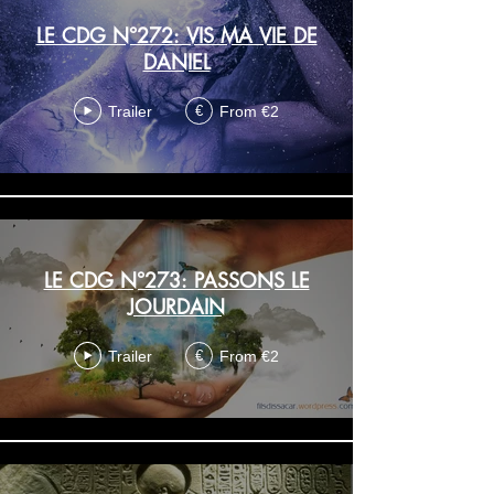
LE CDG N°272: VIS MA VIE DE
DANIEL
Trailer
From €2
€
LE CDG N°273: PASSONS LE
JOURDAIN
Trailer
From €2
€