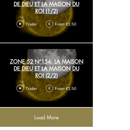
DE DIEU ET LA MAISON DU
ROI (1/2)
Trailer
From €1.50
€
ZONE 52 N°154: LA MAISON
DE DIEU ET LA MAISON DU
ROI (2/2)
Trailer
From €1.50
€
Load More