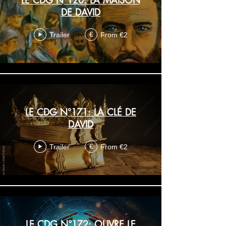
LE CDG N°120: LA MAISON
DE DAVID
Trailer
From €2
€
LE CDG N°171: LA CLÉ DE
DAVID
Trailer
From €2
€
LE CDG N°172: OUVRE LE