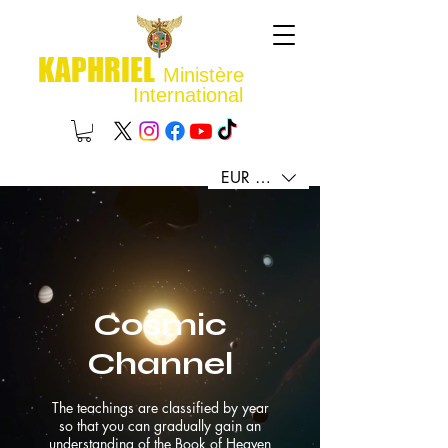
KAPHRIEL
Ministère
International
EUR (€)
Cosmic
Channel
The teachings are classified by year
so that you can gradually gain an
understanding of the Book of Heaven