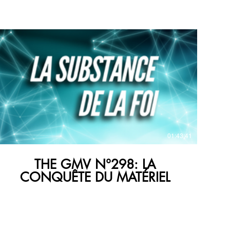
€
01:43:41
THE GMV N°298: LA
CONQUÊTE DU MATÉRIEL