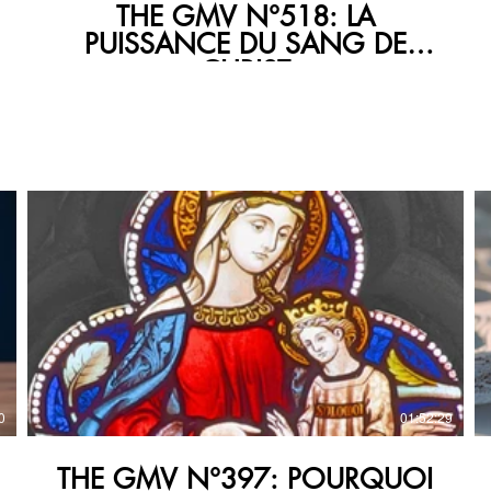
THE GMV N°518: LA
PUISSANCE DU SANG DE
CHRIST
€
0
01:52:29
THE GMV N°397: POURQUOI