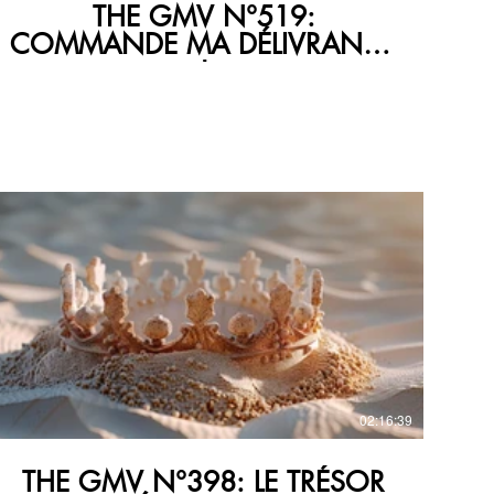
THE GMV N°519:
COMMANDE MA DÉLIVRANCE
!
€
02:16:39
THE GMV N°398: LE TRÉSOR