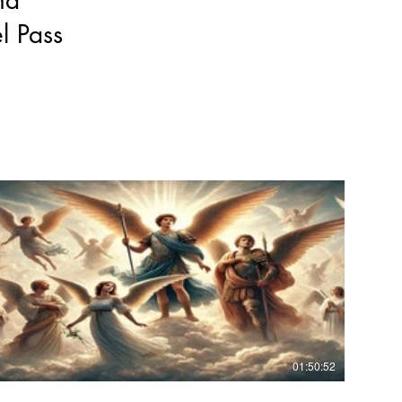
l Pass
€
01:50:52