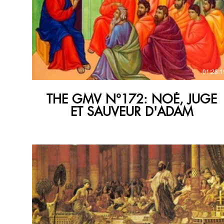
€
01:28:1
THE GMV N°172: NOÉ, JUGE
ET SAUVEUR D'ADAM
€