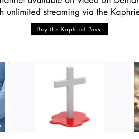
th unlimited streaming via the Kaphrie
Buy the Kaphriel Pass
€
6
01:32:51