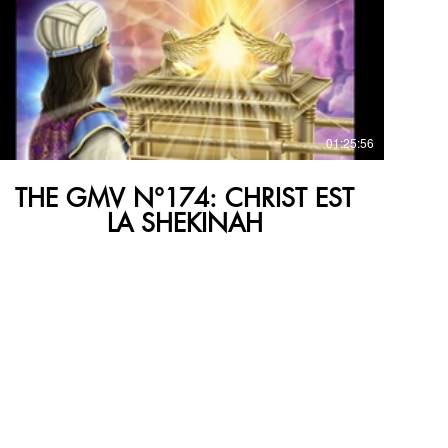
€
01:25:56
THE GMV N°174: CHRIST EST
LA SHEKINAH