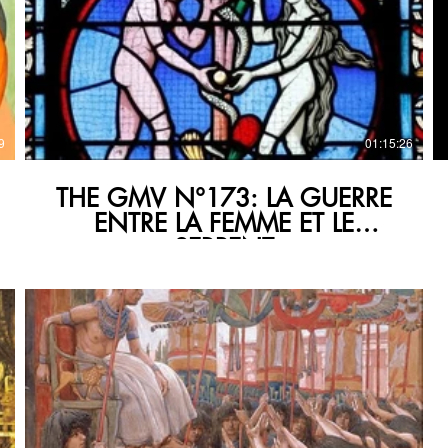
€
9
01:15:26
THE GMV N°173: LA GUERRE
ENTRE LA FEMME ET LE
SERPENT
€