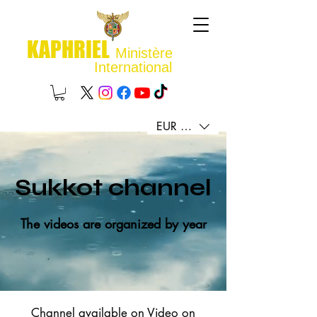
KAPHRIEL
Ministère
International
EUR (€)
Sukkot channel
The videos are organized by year
Channel available on Video on