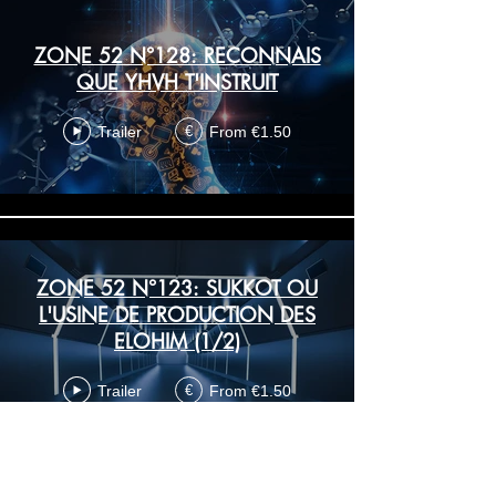
ZONE 52 N°128: RECONNAIS
QUE YHVH T'INSTRUIT
Trailer
From €1.50
€
ZONE 52 N°123: SUKKOT OU
L'USINE DE PRODUCTION DES
ELOHIM (1/2)
Trailer
From €1.50
€