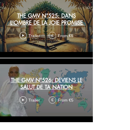
THE GMV N°525: DANS
L'OMBRE DE LA JOIE PROMISE
Trailer
From €5
€
THE GMV N°526: DEVIENS LE
SALUT DE TA NATION
Trailer
From €5
€