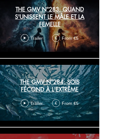
THE GMV N°283: QUAND
S'UNISSENT LE MÂLE ET LA
FEMELLE
Trailer
From €5
€
THE GMV N°284: SOIS
FÉCOND À L'EXTRÊME
Trailer
From €5
€