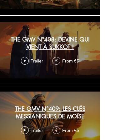
THE GMV N°408: DEVINE QUI
VIENT À SUKKOT !
Trailer
From €5
€
THE GMV N°409: LES CLÉS
MESSIANIQUES DE MOÏSE
Trailer
From €5
€