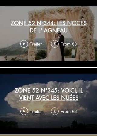
ZONE 52 N°344: LES NOCES
DE L' AGNEAU
Trailer
From €3
€
ZONE 52 N°345: VOICI, IL
VIENT AVEC LES NUÉES
Trailer
From €3
€