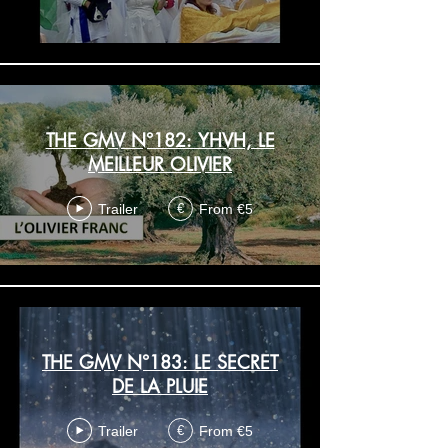
THE GMV N°182: YHVH, LE
MEILLEUR OLIVIER
Trailer
From €5
€
THE GMV N°183: LE SECRET
DE LA PLUIE
Trailer
From €5
€