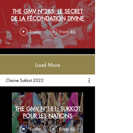
THE GMV N°285: LE SECRET
DE LA FÉCONDATION DIVINE
Trailer
From €5
€
Load More
Chaine Sukkot 2022
THE GMV N°181: SUKKOT
POUR LES NATIONS
Trailer
From €5
€