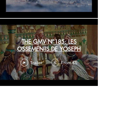
THE GMV N°185: LES
OSSEMENTS DE YOSEPH
Trailer
From €5
€