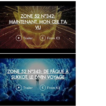
ZONE 52 N°342:
MAINTENANT, MON ŒIL T'A
VU
Trailer
From €3
€
ZONE 52 N°343: DE PÂQUE À
SUKKOT, LE DIVIN VOYAGE
Trailer
From €3
€