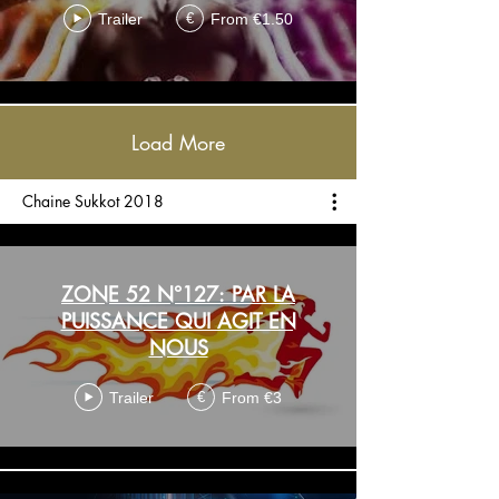
Trailer
From €1.50
€
Load More
Chaine Sukkot 2018
ZONE 52 N°127: PAR LA
PUISSANCE QUI AGIT EN
NOUS
Trailer
From €3
€