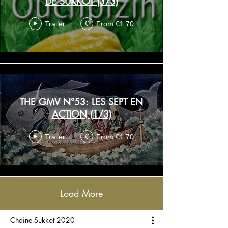
DE SUKKOT (3/3)
Trailer
From €1.70
€
THE GMV N°53: LES SEPT EN
ACTION (1/3)
Trailer
From €1.70
€
Load More
Chaine Sukkot 2020