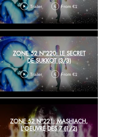
Trailer
From €1
€
ZONE 52 N°220: LE SECRET
DE SUKKOT (3/3)
Trailer
From €1
€
ZONE 52 N°221: MASHIACH,
L'OEUVRE DES 7 (1/2)