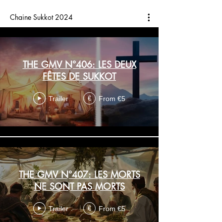
Chaine Sukkot 2024
THE GMV N°406: LES DEUX
FÊTES DE SUKKOT
Trailer
From €5
€
THE GMV N°407: LES MORTS
NE SONT PAS MORTS
Trailer
From €5
€