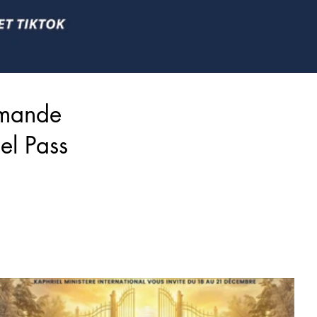
emande
el Pass