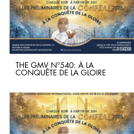
€
01:42:08
THE GMV N°540: À LA
CONQUÊTE DE LA GLOIRE
€