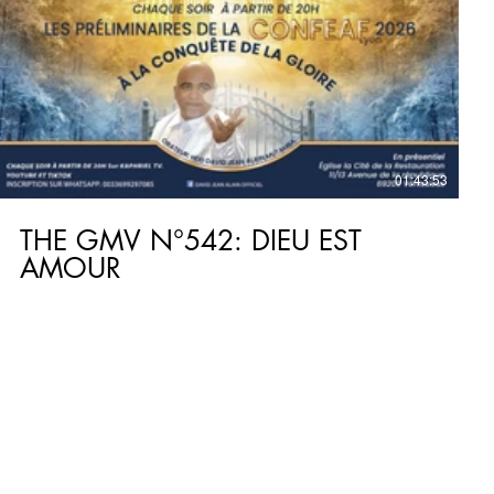
€
01:43:53
THE GMV N°542: DIEU EST
AMOUR