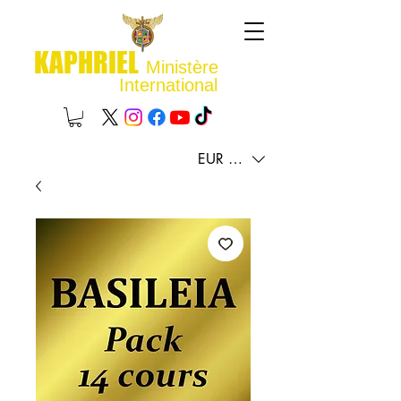
KAPHRIEL
Ministère
International
EUR (€)