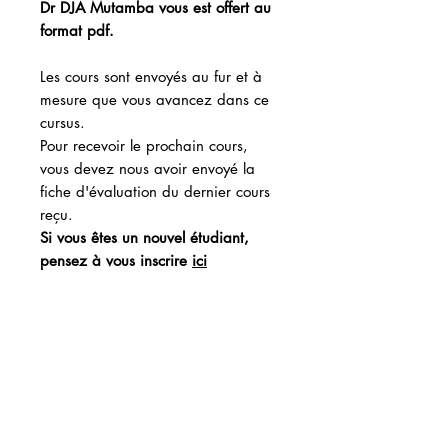
Dr DJA Mutamba vous est offert au
format pdf.
Les cours sont envoyés au fur et à
mesure que vous avancez dans ce
cursus.
Pour recevoir le prochain cours,
vous devez nous avoir envoyé la
fiche d'évaluation du dernier cours
reçu.
Si vous êtes un nouvel étudiant,
pensez à vous inscrire
ici
Si vous avez déjà commencé le
cursus, 14 cours seront
automatiquement ajoutés à votre
crédit et le cours correspondant à
votre cursus vous sera envoyé
Lors de l'achat, écrivez le code
promo BASILEIA svp
(afin d'annuler
les frais de livraison ajoutés