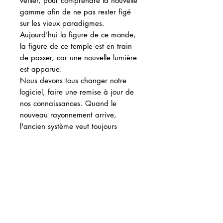
veiller, pour comprendre la nouvelle
gamme afin de ne pas rester figé
sur les vieux paradigmes.
Aujourd'hui la figure de ce monde,
la figure de ce temple est en train
de passer, car une nouvelle lumière
est apparue.
Nous devons tous changer notre
logiciel, faire une remise à jour de
nos connaissances. Quand le
nouveau rayonnement arrive,
l'ancien système veut toujours
continuer, et c'est ce qui provoque
les épreuves. Notre façon
d'aborder les Ecritures doit
absolument changer.
Ces mêmes textes ont un autre sens
à la lueur du Soleil du Verseau. Ce
sont les mêmes histoires, la même
partition de musique, mais dans