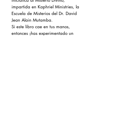
iniciática al Misterio Divino,
impartida en Kaphriel Ministries, la
Escuela de Misterios del Dr. David
Jean Alain Mutamba.
Si este libro cae en tus manos,
entonces ¡has experimentado un
arrebato! ¡Sí! Del que habla la
Biblia.
Has sido apartado para conocer a
tu Dios mediante la instrucción
reservada a los hijos, los maduros.
Achat par téléphone?
cliquez
ici
Faire un Don
info@kaphrielministries.org