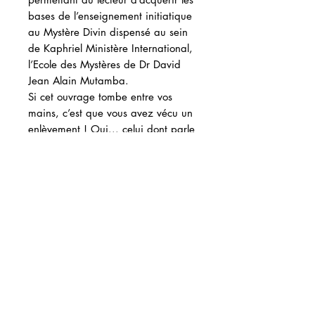
bases de l’enseignement initiatique
au Mystère Divin dispensé au sein
de Kaphriel Ministère International,
l’Ecole des Mystères de Dr David
Jean Alain Mutamba.
Si cet ouvrage tombe entre vos
mains, c’est que vous avez vécu un
enlèvement ! Oui... celui dont parle
la Bible ! Vous avez été mis à part
pour connaitre votre Dieu, à travers
l’instruction réservée aux Fils, les
matures !
ISBN 9782492406034
82 pages
Achat par téléphone?