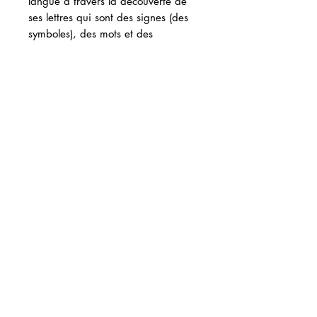
langue à travers la découverte de
ses lettres qui sont des signes (des
symboles), des mots et des
nombres,
- Traduire une lettre, un mot voire
un verset, en nombre,
- Acquérir un changement de
mentalité en vous nourrissant de ce
qui fait la culture des juifs.
Disponible en français ou en
anglais
Contenu du Niveau 1 Complet
La clé usb du cursus Niveau 1 Complet
contient:
Introduction et présentation du
programme
Achat par téléphone?
18 cours