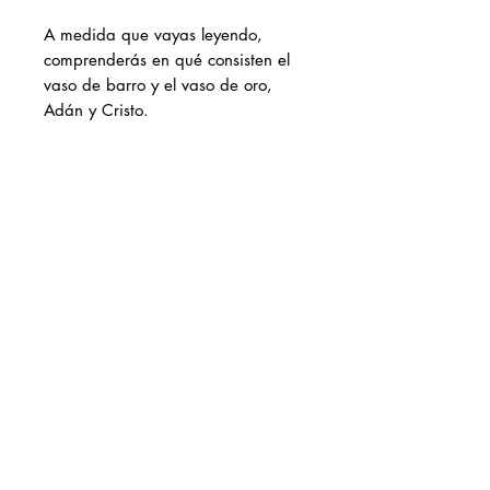
A medida que vayas leyendo,
comprenderás en qué consisten el
vaso de barro y el vaso de oro,
Adán y Cristo.
¡Tu percepción de tu verdadera
identidad y del propósito de tu
caminar en Cristo se verán
entonces completamente
revolucionados!
Achat par téléphone?
cliquez
ici
Faire un Don
info@kaphrielministries.org