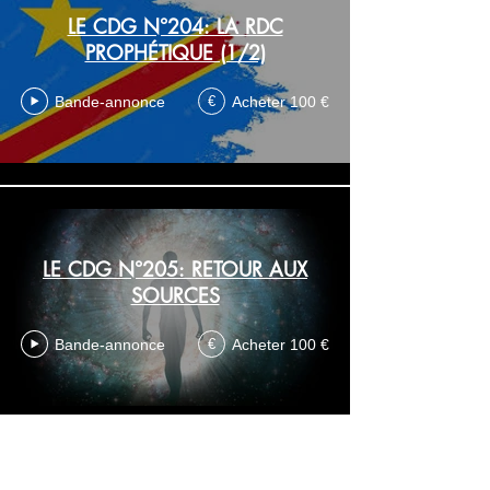
LE CDG N°204: LA RDC
PROPHÉTIQUE (1/2)
Bande-annonce
Acheter 100 €
€
LE CDG N°205: RETOUR AUX
SOURCES
Bande-annonce
Acheter 100 €
€