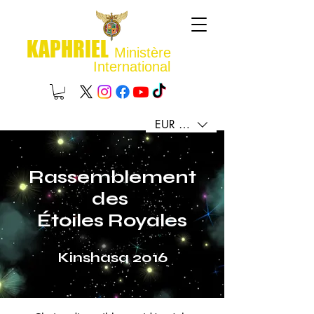
KAPHRIEL
Ministère
International
EUR (€)
Rassemblement
des
Étoiles Royales
Kinshasa 2016