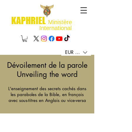
KAPHRIEL
Ministère
International
EUR (€)
Dévoilement de la parole
Unveiling the word
L'enseignement des secrets cachés dans
les paraboles de la Bible, en français
avec sous-titres en Anglais ou vice-versa