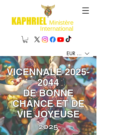
KAPHRIEL
Ministère
International
EUR (€)
VICENNALE
2025-
2044
DE BONNE
CHANCE ET DE
VIE JOYEUSE
2025