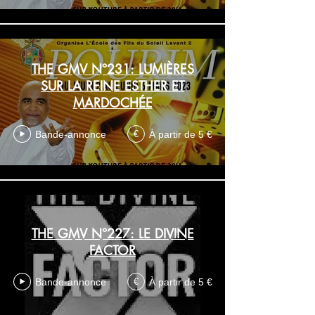
THE GMV N°231: LUMIÈRES
SUR LA REINE ESTHER ET
MARDOCHÉE
Bande-annonce
À partir de 5 €
€
THE GMV N°227: LE DIVINE
FACTOR
Bande-annonce
À partir de 5 €
€