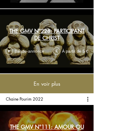
THE GMV N°228: PARTICIPANT
DE CHRIST
Bande-annonce
À partir de 5 €
€
En voir plus
Chaine Pourim 2022
THE GMV N°111: AMOUR OU