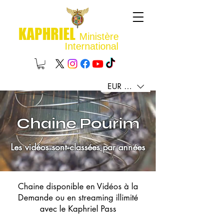
KAPHRIEL
Ministère
International
EUR (€)
Chaine Pourim
Les vidéos sont classées par années
Chaine disponible en Vidéos à la
Demande ou en streaming illimité
avec le Kaphriel Pass