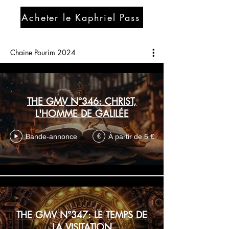
Acheter le Kaphriel Pass
Chaine Pourim 2024
THE GMV N°346: CHRIST,
L'HOMME DE GALILÉE
Bande-annonce
À partir de 5 €
€
THE GMV N°347: LE TEMPS DE
LA VISITATION