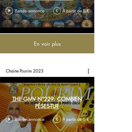
Bande-annonce
À partir de 5 €
€
En voir plus
Chaine Pourim 2023
THE GMV N°229: COMBIEN
PÈSES-TU?
Bande-annonce
À partir de 5 €
€