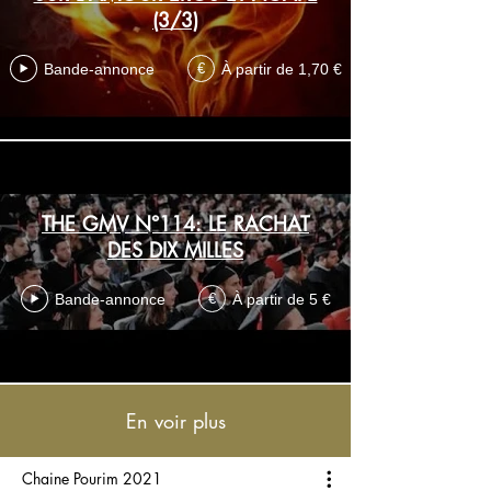
(3/3)
Bande-annonce
À partir de 1,70 €
€
THE GMV N°114: LE RACHAT
DES DIX MILLES
Bande-annonce
À partir de 5 €
€
En voir plus
Chaine Pourim 2021