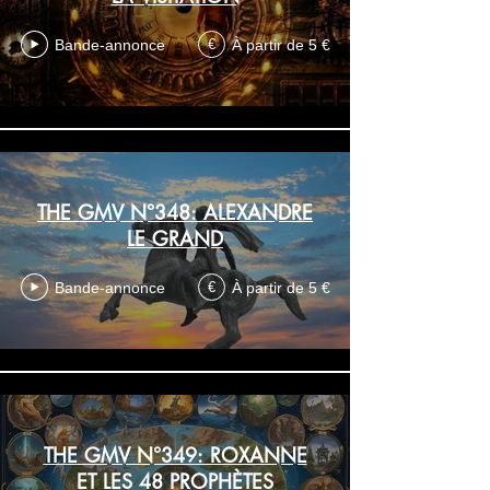
Bande-annonce
À partir de 5 €
€
THE GMV N°348: ALEXANDRE
LE GRAND
Bande-annonce
À partir de 5 €
€
THE GMV N°349: ROXANNE
ET LES 48 PROPHÈTES