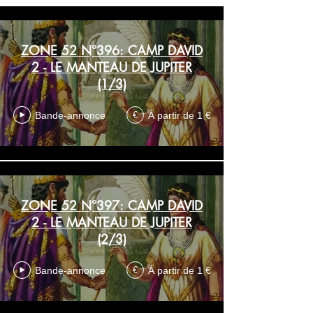
ZONE 52 N°396: CAMP DAVID
2 - LE MANTEAU DE JUPITER
(1/3)
Bande-annonce
À partir de 1 €
€
ZONE 52 N°397: CAMP DAVID
2 - LE MANTEAU DE JUPITER
(2/3)
Bande-annonce
À partir de 1 €
€