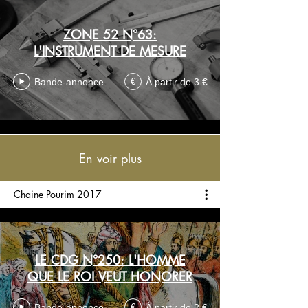
ZONE 52 N°63:
L'INSTRUMENT DE MESURE
Bande-annonce
À partir de 3 €
€
En voir plus
Chaine Pourim 2017
LE CDG N°250: L'HOMME
QUE LE ROI VEUT HONORER
Bande-annonce
À partir de 2 €
€