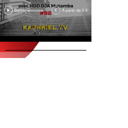
Bande-annonce
À partir de 5 €
€
Visitez notre Boutique
Visiter la Boutique
Nouveauté