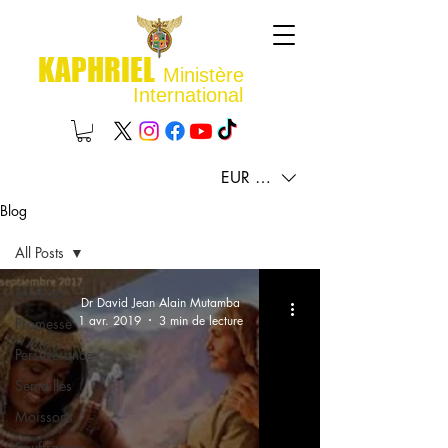
KAPHRIEL
Ministère
International
EUR (€)
Blog
All Posts
All Posts
Dr David Jean Alain Mutamba
1 avr. 2019
3 min de lecture
Promesse
Persévérance
Semailles
Moissons
Souffrances