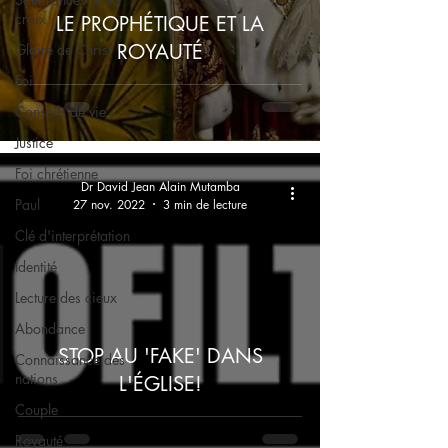
croix
LE PROPHÉTIQUE ET LA
ROYAUTÉ
Gloire de Christ
Foi
Conseils de vie
Justice
Foi chrétienne
Dr David Jean Alain Mutamba
Paul
27 nov. 2022
3 min de lecture
Clé d'interprétation
Identité
Lecture des cieux
Abondance
STOP AU 'FAKE' DANS
Connaissance des
nations
L'ÉGLISE!
Couple
Royauté