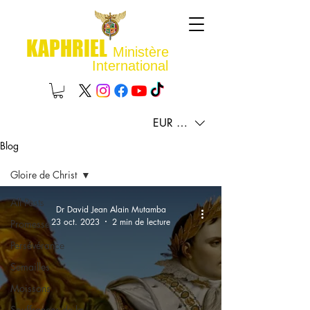
KAPHRIEL
Ministère
International
EUR (€)
Blog
Gloire de Christ
All Posts
Dr David Jean Alain Mutamba
23 oct. 2023
2 min de lecture
Promesse
Persévérance
Semailles
Moissons
Souffrances de la