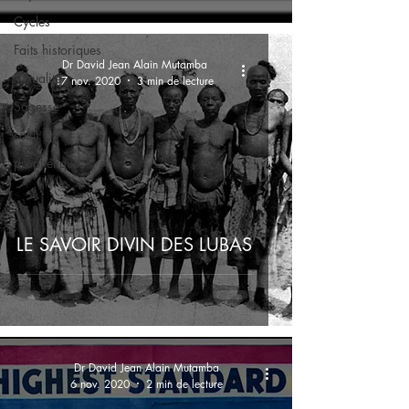
Cycles
Faits historiques
Dr David Jean Alain Mutamba
Actualité
17 nov. 2020
3 min de lecture
Sagesse
salut
prophétique
LE SAVOIR DIVIN DES LUBAS
Dr David Jean Alain Mutamba
6 nov. 2020
2 min de lecture