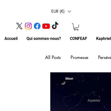
EUR (€)
Accueil
Qui sommes-nous?
CONFEAF
Kaphrie
All Posts
Promesse
Persév
Foi
Conseils de vie
Lecture des cieux
Abond