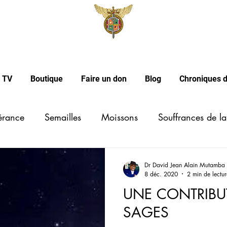
l TV
Boutique
Faire un don
Blog
Chroniques d
érance
Semailles
Moissons
Souffrances de la
Justice
Foi chrétienne
Paul
Clé d'interprétatio
Dr David Jean Alain Mutamba
8 déc. 2020
2 min de lectur
UNE CONTRIBU
ance
Connaissance des nations
Couple
Roy
SAGES