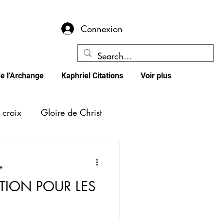
Connexion
e l'Archange
Kaphriel Citations
Voir plus
 croix
Gloire de Christ
n
Identité
e
TION POUR LES
auté
Cycles