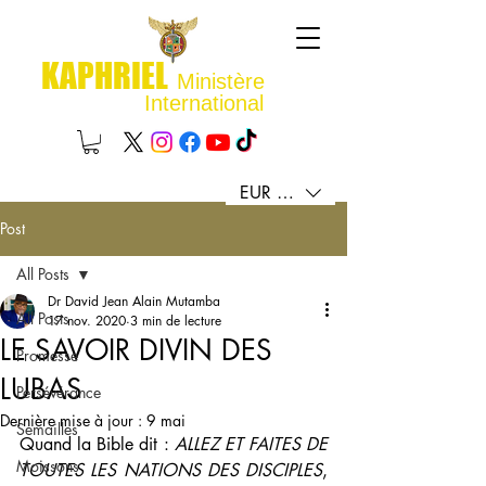
KAPHRIEL
Ministère
International
EUR (€)
Post
All Posts
Dr David Jean Alain Mutamba
All Posts
17 nov. 2020
3 min de lecture
LE SAVOIR DIVIN DES
Promesse
LUBAS
Persévérance
Dernière mise à jour :
9 mai
Semailles
Quand la Bible dit : 
ALLEZ ET FAITES DE 
Moissons
TOUTES LES NATIONS DES DISCIPLES
, 