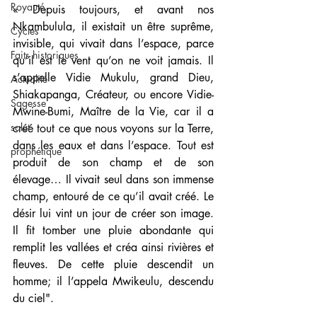
Royauté
« Depuis toujours, et avant nos 
Nkambulula, il existait un être suprême, 
Cycles
invisible, qui vivait dans l’espace, parce 
Faits historiques
qu’il est le vent qu’on ne voit jamais. Il 
s’appelle Vidie Mukulu, grand Dieu, 
Actualité
Shiakapanga, Créateur, ou encore Vidie-
Sagesse
Mwine-Bumi, Maître de la Vie, car il a 
salut
créé tout ce que nous voyons sur la Terre, 
dans les eaux et dans l’espace. Tout est 
prophétique
produit de son champ et de son 
élevage… Il vivait seul dans son immense 
champ, entouré de ce qu’il avait créé. Le 
désir lui vint un jour de créer son image. 
Il fit tomber une pluie abondante qui 
remplit les vallées et créa ainsi rivières et 
fleuves. De cette pluie descendit un 
homme; il l’appela Mwikeulu, descendu 
du ciel".