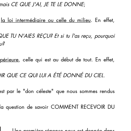
 or; mais CE QUE J'AI, JE TE LE DONNE
;
 
la loi intermédiaire ou celle du milieu
. En effet, 
QUE TU N'AIES REÇU? Et si tu l'as reçu, pourquoi 
çu?
upérieure
, celle qui est au début de tout. En effet, 
OIR QUE CE QUI LUI A ÉTÉ DONNÉ DU CIEL.
est par le "don céleste" que nous sommes rendus 
à la question de savoir COMMENT RECEVOIR DU 
Une première réponse
 nous est donnée dans 