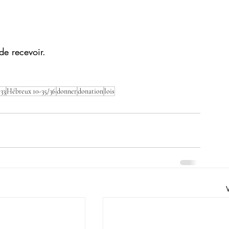
de recevoir. 
33
Hébreux 10-35/36
donner
donation
lois
V