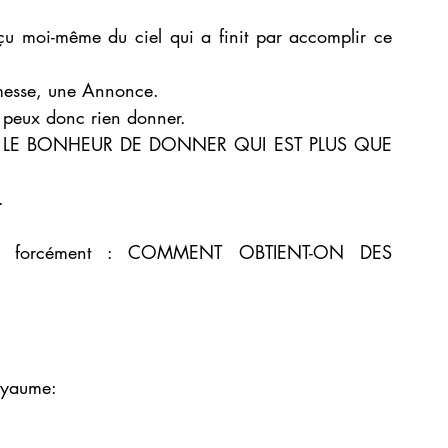
eçu moi-même du ciel qui a finit par accomplir ce 
omesse, une Annonce.
e peux donc rien donner. 
erre LE BONHEUR DE DONNER QUI EST PLUS QUE 
.
 ici forcément : COMMENT OBTIENT-ON DES 
oyaume: 