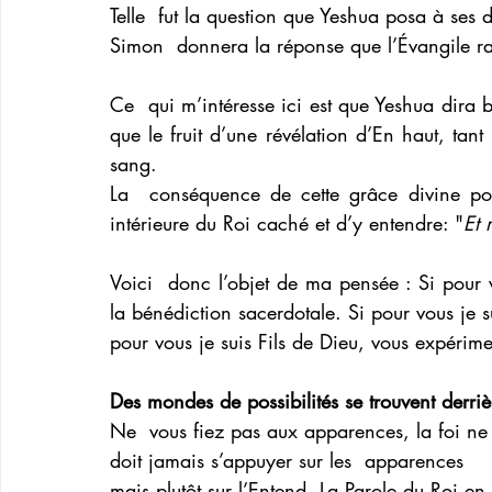
Telle  fut la question que Yeshua posa à ses 
Simon  donnera la réponse que l’Évangile ra
Ce  qui m’intéresse ici est que Yeshua dira b
que le fruit d’une révélation d’En haut, tant 
sang.
La  conséquence de cette grâce divine po
intérieure du Roi caché et d’y entendre: "
Et 
Voici  donc l’objet de ma pensée : Si pour v
la bénédiction sacerdotale. Si pour vous je s
pour vous je suis Fils de Dieu, vous expérime
Des mondes de possibilités se trouvent derrièr
Ne  vous fiez pas aux apparences, la foi ne
doit jamais s’appuyer sur les  apparences 
mais plutôt sur l’Entend, La Parole du Roi en 