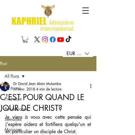
KAPHRIEL
Ministère
International
EUR (€)
Post
All Posts
Dr David Jean Alain Mutamba
All Posts
17 févr. 2018
4 min de lecture
C'EST POUR QUAND LE
Promesse
JOUR DE CHRIST?
Persévérance
Je viens à vous avec cette pensée qui 
Semailles
j'espère aidera et fortifiera quelqu'un et 
Moissons
en particulier un disciple de Christ. 