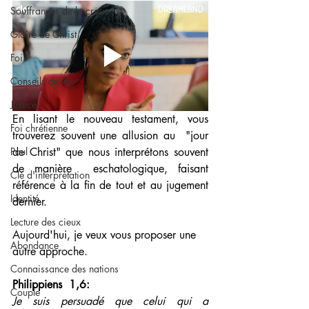
Souffrances de la croix
Gloire de Christ
Foi
Conseils de vie
Justice
En lisant le nouveau testament, vous 
Foi chrétienne
trouverez souvent une allusion au  "jour 
de Christ" que nous interprétons souvent 
Paul
de manière  eschatologique, faisant 
Clé d'interprétation
référence à la fin de tout et au jugement  
Identité
dernier. 
Lecture des cieux
Aujourd'hui, je veux vous proposer une 
Abondance
autre approche.
Connaissance des nations
Philippiens  1,6: 
Couple
Je suis persuadé que celui qui a 