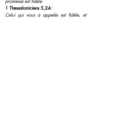
promesse est fidèle.
1 Thessaloniciens 5,24: 
Celui qui vous a appelés est fidèle, et 
c'est LUI qui le fera.
De toutes façons, sans Lui nous ne 
pouvons rien faire! Et vu que les  
promesses qu'Il nous fait sont souvent au-
delà de nos capacités, nous nous devons 
de compter sur Sa Fidélité afin d'être les 
témoins de l'impossible avec Dieu, 
témoins de la gloire et de l'honneur en 
Christ, loin de  la pauvreté et de la 
honte.
Nous hâtons sa manifestation quand nous 
allons vers lui, car quand nous nous 
approchons de lui, il s'approche de nous 
aussi.